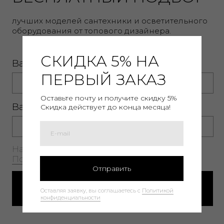
Оставить заявку на подбор
СКИДКА 5% НА
ПЕРВЫЙ ЗАКАЗ
Оставьте почту и получите скидку 5%
Скидка действует до конца месяца!
Служба поддержки:
Отправить
ПН-ПТ с 09:00 до 18:00 Мск
Телефон:
+7 (495) 127-71-29
Оставляя заявку, вы соглашаетесь с
Политикой
E-mail:
support@kasanye.ru
конфиденциальности
ИП Деордице В.А.
ИНН 622504679850