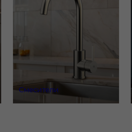
Смесители
МУЩЕСТВА KASANYE
ецкие