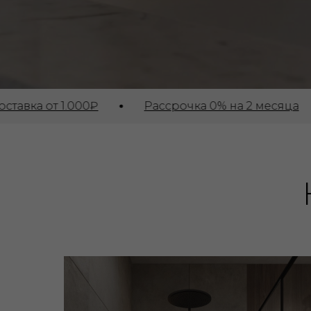
Н
 1.000₽
Рассрочка 0% на 2 месяца
Бес