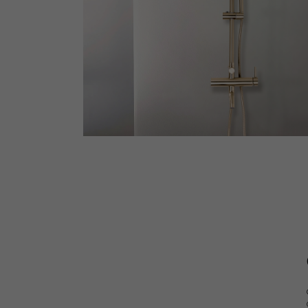
Служба поддержки:
ПН-ПТ с 09:00 до 18:00 Мск
Телефон:
+7 (495) 127-71-29
E-mail:
support@kasanye.ru
ИП Деордице В.А.
ИНН 622504679850
2020-2026© Все права защищены