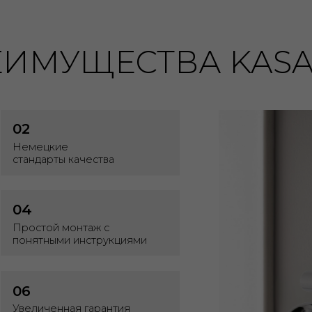
дарты качества
той монтаж с
тными инструкциями
иченная гарантия
роизводителя до 10 лет
рая служба
держки