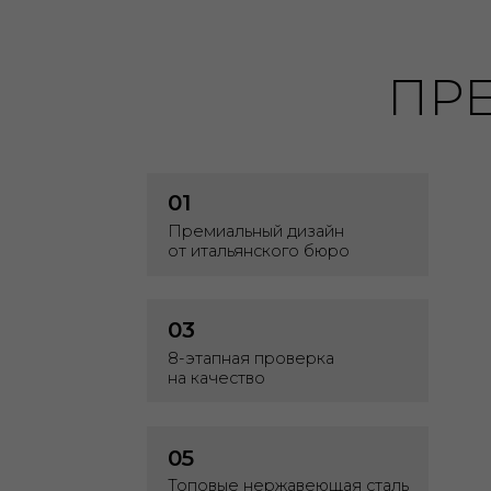
от итальянского бюро
стан
03
04
8-этапная проверка
Прос
на качество
поня
05
06
Топовые нержавеющая сталь
Увел
и латунь
от п
07
08
Лучшая цена среди
Быст
премиум-производителей
под