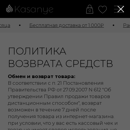
0
яца
Бесплатная доставка от 1.000₽
Расс
ПОЛИТИКА
ВОЗВРАТА СРЕДСТВ
Обмен и возврат товара:
В соответствии с п. 21 Постановления
Правительства РФ от 27.09.2007 N 612 "Об
утверждении Правил продажи товаров
дистанционным способом", возврат
возможен в течение 7 дней после
получения товара из интернет-магазина.
при условии, что у вас есть кассовый чек и
товар не имеет следов использования, не
сломан.
Порядок оформления обмена и возврата:
Для согласования обмена или
возврата товара напишите нам по
контактам, указанным на сайте;
Мы отправим Вам заявление, которое