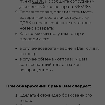
При обнаружении брака Вам следует:
Сделать фото/видео бракованного
товара;
Составить претензию (в свободной
форме) с описанием недостатков;
Выслать претензию по контактам,
указанным на сайте;
Мы рассмотрим претензию в
течение 2 рабочих суток;
Если товар невозможно
использовать, мы сделаем обмен
товара/деталей или возврат;
Если товар можно использовать без
дополнительных деталей и Вы
согласны оставить его себе, то на
такой товар мы предоставим Вам
скидку.
Возврат денег:
Возврат стоимости товара
осуществляется тем же способом,
которым был оплачен заказ
(наличный/безналичный расчет). При
смене реквизитов возврата, просим
до возврата товара уведомить нас по