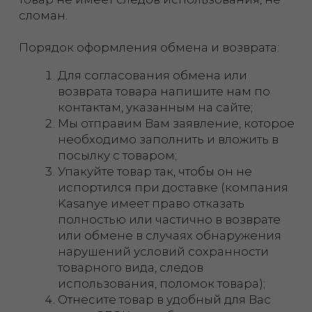
необходимо заполнить и вложить в
посылку с товаром;
Упакуйте товар так, чтобы он не
испортился при доставке (
компания
Kasanye имеет право отказать
полностью или частично в возврате
или обмене в случаях обнаружения
нарушений условий сохранности
товарного вида, следов
использования, поломок товара
);
Отнесите товар в удобный для Вас
пункт
СДЭК
и сообщите сотруднику
уникальный код возврата: 3902783;
Оправьте товар, оплатив стоимость
возвратной доставки сотруднику
СДЭК и после сообщите в чат трек-
номер возврата;
Как только мы получим товар и
проверим его:
в случае возврата - вернем Вам сумму
за товар;
в случае обмена - отправим Вам
согласованный товар взамен
возвращенного.