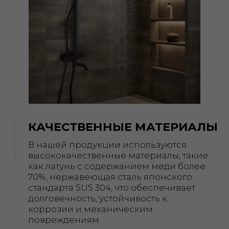
доступной для большего числа
клиентов, мы оптимизировали
производственные процессы и
релоцировали часть производства в
Китай. Это позволило нам значительно
снизить затраты без ущерба для
качества. Каждое изделие по-прежнему
проходит строгий контроль на всех
этапах производства, чтобы
соответствовать высоким стандартам
Kasanye
ИТАЛЬЯНСКОЕ БЮРО
Каждое изделие Kasanye создается в
сотрудничестве с ведущим
итальянским дизайнерским бюро.
Мы верим, что сантехника и
освещение — это не просто
функциональный элемент, но и
важная часть интерьера
РАСШИРЕННАЯ ГАРАНТИЯ
В компании Kasanye мы уверены в
качестве нашей продукции, потому
что каждая единица товара проходит
строгий контроль на всех этапах
производства. Но наша
ответственность не заканчивается на