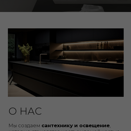
О НАС
Мы создаем
сантехнику и освещение
,
которые становятся неотъемлемой частью
вашего дома на долгие годы. Сочетаем
традиционное
немецкое
качество
с
современными тенденциями дизайна,
чтобы Ваш дом был не только уютным, но и
стильным
Продукция Kasanye часто используется в
дизайнерских проектах
, где требуется
сочетание стиля и высоких
эксплуатационных характеристик