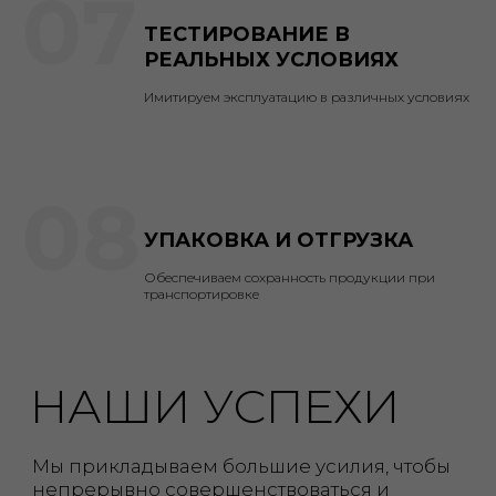
07
ТЕСТИРОВАНИЕ В
РЕАЛЬНЫХ УСЛОВИЯХ
Имитируем эксплуатацию в различных условиях
Служба поддержки:
ПН-ПТ с 09:00 до 18:00 Мск
Телефон:
+7 (495) 127-71-29
E-mail:
support@kasanye.ru
08
ИП Деордице В.А.
ИНН 622504679850
УПАКОВКА И ОТГРУЗКА
2020-2026© Все права защищены
Обеспечиваем сохранность продукции при
транспортировке
О нас
Каталог
Сотрудничество
Покупателям
Договор оферты
Политика конфиденциальности